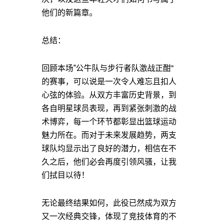
他们的新篇章。
总结：
回顾本场“公牛队与步行者队激战正酣”
的赛事，可以说是一次令人难忘且扣人
心弦的体验。从双方丰富历史背景，到
各自明星球员表现，再到紧张刺激的战
术博弈，每一个环节都彰显出篮球运动
魅力所在。而对于未来发展趋势，两支
球队均显示出了良好的潜力，相信在不
久之后，他们必会再度引领风骚，让我
们拭目以待！
无论最终结果如何，此役已然成为双方
又一次经典交锋，体现了竞技体育的不