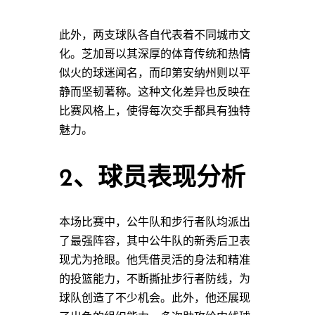
此外，两支球队各自代表着不同城市文
化。芝加哥以其深厚的体育传统和热情
似火的球迷闻名，而印第安纳州则以平
静而坚韧著称。这种文化差异也反映在
比赛风格上，使得每次交手都具有独特
魅力。
2、球员表现分析
本场比赛中，公牛队和步行者队均派出
了最强阵容，其中公牛队的新秀后卫表
现尤为抢眼。他凭借灵活的身法和精准
的投篮能力，不断撕扯步行者防线，为
球队创造了不少机会。此外，他还展现