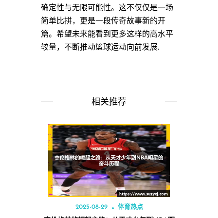
确定性与无限可能性。这不仅仅是一场
简单比拼，更是一段传奇故事新的开
篇。希望未来能看到更多这样的高水平
较量，不断推动篮球运动向前发展.
相关推荐
2025-08-29
体育热点