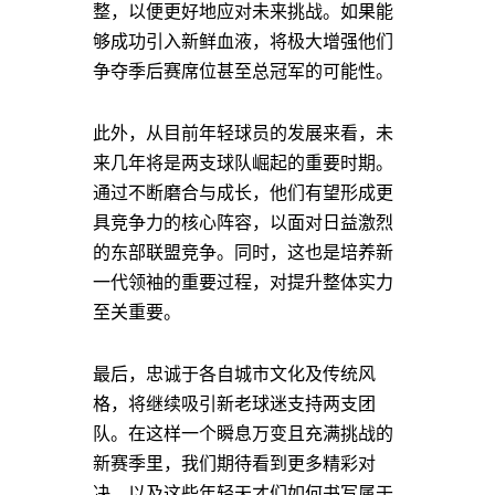
整，以便更好地应对未来挑战。如果能
够成功引入新鲜血液，将极大增强他们
争夺季后赛席位甚至总冠军的可能性。
此外，从目前年轻球员的发展来看，未
来几年将是两支球队崛起的重要时期。
通过不断磨合与成长，他们有望形成更
具竞争力的核心阵容，以面对日益激烈
的东部联盟竞争。同时，这也是培养新
一代领袖的重要过程，对提升整体实力
至关重要。
最后，忠诚于各自城市文化及传统风
格，将继续吸引新老球迷支持两支团
队。在这样一个瞬息万变且充满挑战的
新赛季里，我们期待看到更多精彩对
决，以及这些年轻天才们如何书写属于