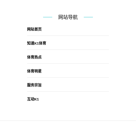
网站导航
网站首页
知道K1体育
体育热点
体育明星
服务宗旨
互动K1