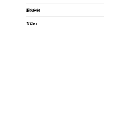
服务宗旨
互动K1