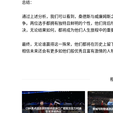
总结：
通过上述分析，我们可以看到，桑德斯与威廉姆斯
争。两位选手都拥有独特且鲜明的个性，他们背后
决，无论结果如何，都将成为他们人生旅程中的重
最终，无论谁赢得这一殊荣，他们都将在历史上留
相信未来还会有更多如他们般优秀且富有激情的人