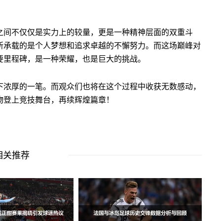
之间不仅仅是实力上的较量，更是一种精神层面的双重斗
所承载的是个人梦想和追求卓越的不懈努力。而这场巅峰对
要里程碑，是一种荣耀，也是巨大的挑战。
下浓厚的一笔。而观众们也将在这个过程中收获无数感动，
物登上竞技舞台，再续辉煌篇章！
相关推荐