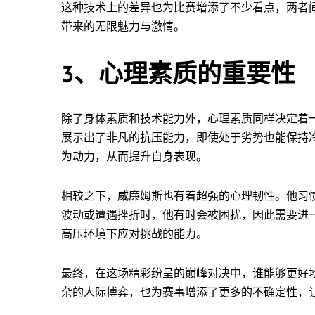
这种技术上的差异也为比赛增添了不少看点，两者
带来的无限魅力与激情。
3、心理素质的重要性
除了身体素质和技术能力外，心理素质同样决定着
展示出了非凡的抗压能力，即使处于劣势也能保持
为动力，从而提升自身表现。
相较之下，威廉姆斯也有着超强的心理韧性。他习
波动或遭遇挫折时，他有时会被困扰，因此需要进
高压环境下应对挑战的能力。
最终，在这场精彩纷呈的巅峰对决中，谁能够更好
杂的人际博弈，也为赛事增添了更多的不确定性，